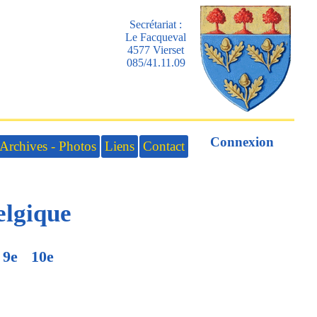
Secrétariat :
Le Facqueval
4577 Vierset
085/41.11.09
Connexion
Archives - Photos
Liens
Contact
elgique
9e
10e