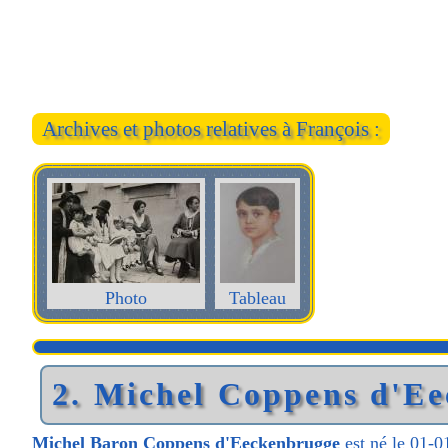
Archives et photos relatives à François :
Photo
Tableau
2. Michel Coppens d'E
Michel Baron Coppens d'Eeckenbrugge
est né le 01-0