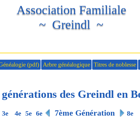
Association Familiale
~ Greindl ~
Généalogie (pdf)
Arbre généalogique
Titres de noblesse
 générations des Greindl en B
7ème Génération
3e
4e
5e
6e
8e