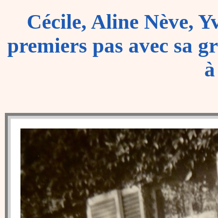
Cécile, Aline Nève, Yv
premiers pas avec sa g
à