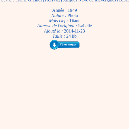
Année : 1949
Nature :
Photo
Mots clef :
Titane
Adresse de l'original :
Isabelle
Ajouté le :
2014-11-23
Taille :
24 kb