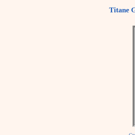
Titane G
Co