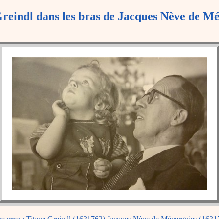
reindl dans les bras de Jacques Nève de M
ncerne :
Titane Greindl (1631762) Jacques Nève de Mévergnies (1631