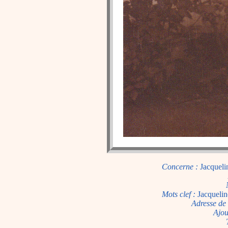
Concerne :
Jacqueli
Mots clef :
Jacquelin
Adresse de 
Ajou