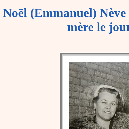
Noël (Emmanuel) Nève 
mère le jou